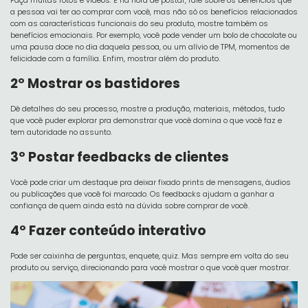
Faça muitas fotos e vídeos. E na hora de postar, fale sobre os benefícios que
a pessoa vai ter ao comprar com você, mas não só os benefícios relacionados
com as características funcionais do seu produto, mostre também os
benefícios emocionais. Por exemplo, você pode vender um bolo de chocolate ou
uma pausa doce no dia daquela pessoa, ou um alívio de TPM, momentos de
felicidade com a família. Enfim, mostrar além do produto.
2º Mostrar os bastidores
Dê detalhes do seu processo, mostre a produção, materiais, métodos, tudo
que você puder explorar pra demonstrar que você domina o que você faz e
tem autoridade no assunto.
3º Postar feedbacks de clientes
Você pode criar um destaque pra deixar fixado prints de mensagens, áudios
ou publicações que você foi marcado. Os feedbacks ajudam a ganhar a
confiança de quem ainda está na dúvida sobre comprar de você.
4º Fazer conteúdo interativo
Pode ser caixinha de perguntas, enquete, quiz. Mas sempre em volta do seu
produto ou serviço, direcionando para você mostrar o que você quer mostrar.